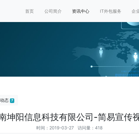
首页
公司简介
资讯中心
IT外包服务
企业
业动态
7
南坤阳信息科技有限公司-简易宣传
时间：2019-03-27 访问量：418