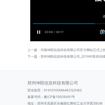
上一篇：
河南坤阳信息科技有限公司官方网站正式上
下一篇：
郑州坤阳信息科技有限公司_2019年取得佳
郑州坤阳信息科技有限公司
营业执照：91410100MA46CQ2H83
备案号码：豫ICP备19009491号
地址：郑州市高新区长椿路红桦街工业大学西380米