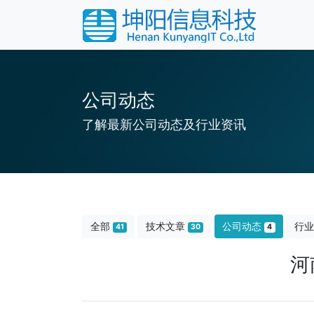
公司动态
了解最新公司动态及行业资讯
全部
技术文章
公司动态
行
41
30
4
河