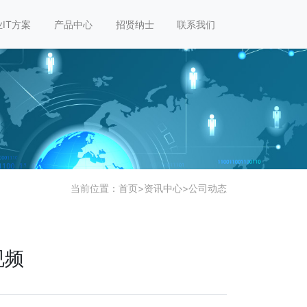
IT方案
产品中心
招贤纳士
联系我们
当前位置：
首页
>
资讯中心
>
公司动态
视频